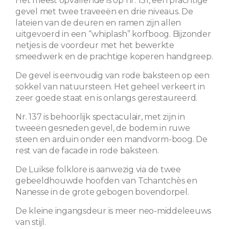
Het meest opvallende is op nr. 131, een prachtige
gevel met twee traveeën en drie niveaus. De
lateien van de deuren en ramen zijn allen
uitgevoerd in een “whiplash” korfboog. Bijzonder
netjes is de voordeur met het bewerkte
smeedwerk en de prachtige koperen handgreep.
De gevel is eenvoudig van rode baksteen op een
sokkel van natuursteen. Het geheel verkeert in
zeer goede staat en is onlangs gerestaureerd.
Nr. 137 is behoorlijk spectaculair, met zijn in
tweeën gesneden gevel, de bodem in ruwe
steen en arduin onder een mandvorm-boog. De
rest van de facade in rode baksteen.
De Luikse folklore is aanwezig via de twee
gebeeldhouwde hoofden van Tchantchès en
Nanesse in de grote gebogen bovendorpel.
De kleine ingangsdeur is meer neo-middeleeuws
van stijl.