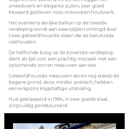
smeedwerk en elegante zuilen, zeer goed
bewaard gebleven mooi ontworpen houtwerk.
Het eveneens sierlijke balkon op de tweede
verdieping wordt aan weerszijden omringd door
twee gebeeldhouwde vissen die de balustrade
vasthouden.
De halfronde boog op de bovenste verdieping
dient als lijst voor een prachtig mozaïek met een
opkomende zon en meeuwen aan zee.
Gebeeldhouwde meeuwen sieren nog steeds de
begane grond, deze, minder poëtisch, hebben
een enigszins krijgshaftige uitstraling.
Huis geklasseerd in 1984, in zeer goede staat,
zorgvuldig gerestaureerd.