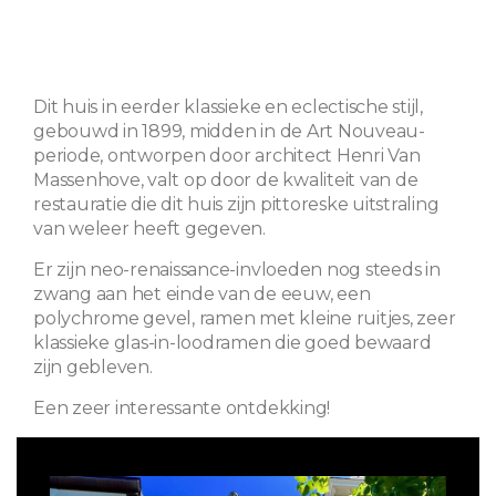
Dit huis in eerder klassieke en eclectische stijl,
gebouwd in 1899, midden in de Art Nouveau-
periode, ontworpen door architect Henri Van
Massenhove, valt op door de kwaliteit van de
restauratie die dit huis zijn pittoreske uitstraling
van weleer heeft gegeven.
Er zijn neo-renaissance-invloeden nog steeds in
zwang aan het einde van de eeuw, een
polychrome gevel, ramen met kleine ruitjes, zeer
klassieke glas-in-loodramen die goed bewaard
zijn gebleven.
Een zeer interessante ontdekking!