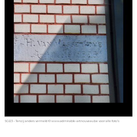
SGI23 - Tenzij anders vermeld © www.admirable-artnouveau.be voor alle foto's