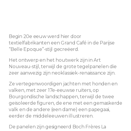
Begin 20e eeuw werd hier door
textielfabrikanten een Grand Café in de Parijse
“Belle Epoque”-stijl gecreëerd.
Het ontwerp en het houtwerk zijn in Art
Nouveau-stijl, terwijl de grote tegelpanelen die
zeer aanwezig zijn neoklassiek-renaissance zijn.
Ze vertegenwoordigen jachten met honden en
valken, met zeer 17e-eeuwse ruiters, op
Bourgondische landschappen, terwijl de twee
geïsoleerde figuren, de ene met een gemaskerde
valk en de andere (een dame) een papegaai,
eerder de middeleeuwen illustreren.
De panelen zijn gesigneerd Boch Frères La