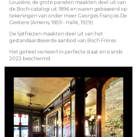
Louvière, de grote panelen maakten deel uit van
de Boch-catalogi uit 1896 en waren gebaseerd op
tekeningen van onder meer Georges François De
Geetere (Amiens, 1859 - Halle, 1929).
De lijstfriezen maakten deel uit van het
gestandaardiseerde aanbod van Boch Frères.
Het geheel verkeert in perfecte staat en is sinds
2023 beschermd.