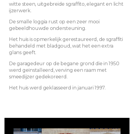
witte steen, uitgebreide sgraffito, elegant en licht
ijzerwerk.
De smalle loggia rust op een zeer mooi
gebeeldhouwde ondersteuning.
Het huis is opmerkelijk gerestaureerd, de sgraffiti
behandeld met bladgoud, wat het een extra
glans geeft.
De garagedeur op de begane grond die in 1950
werd geïnstalleerd, verving een raam met
smeedijzer gedekoreerd.
Het huis werd geklasseerd in januari 1997.