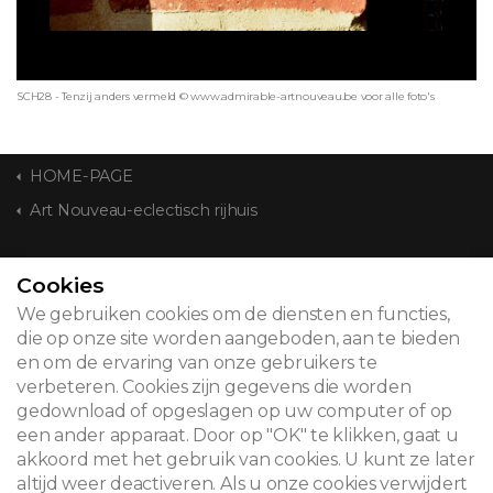
SCH28 - Tenzij anders vermeld © www.admirable-artnouveau.be voor alle foto's
HOME-PAGE
Art Nouveau-eclectisch rijhuis
CONTACT
Cookies
We gebruiken cookies om de diensten en functies,
die op onze site worden aangeboden, aan te bieden
en om de ervaring van onze gebruikers te
© 2026
verbeteren. Cookies zijn gegevens die worden
gedownload of opgeslagen op uw computer of op
Juridische kennisgeving
een ander apparaat. Door op "OK" te klikken, gaat u
akkoord met het gebruik van cookies. U kunt ze later
Newsletter
altijd weer deactiveren. Als u onze cookies verwijdert