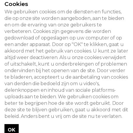
CONTACT
Cookies
We gebruiken cookies om de diensten en functies,
die op onze site worden aangeboden, aan te bieden
en om de ervaring van onze gebruikers te
© 2026
verbeteren. Cookies zijn gegevens die worden
gedownload of opgeslagen op uw computer of op
Juridische kennisgeving
een ander apparaat. Door op "OK" te klikken, gaat u
akkoord met het gebruik van cookies. U kunt ze later
Newsletter
altijd weer deactiveren. Als u onze cookies verwijdert
Zoeken
of uitschakelt, kunt u onderbrekingen of problemen
ondervinden bij het openen van de site. Door verder
te bladeren, accepteert u de aanbetaling van cookies
van derden die bedoeld zijn om u video's,
delenknoppen en inhoud van sociale platforms-
uploads aan te bieden. We gebruiken cookies om
beter te begrijpen hoe de site wordt gebruikt. Door
deze site te blijven gebruiken, gaat u akkoord met dit
beleid. Anders bent u vrij om de site nu te verlaten.
OK