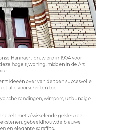
onse Hannaert ontwierp in 1904 voor
deze hoge rijwoning, midden in de Art
de.
eemt ideeën over van de toen succesvolle
 niet alle voorschriften toe.
 typische rondingen, wimpers, uitbundige
 en speelt met afwisselende gekleurde
bakstenen, gebeeldhouwde blauwe
en en elegante sgraffito.