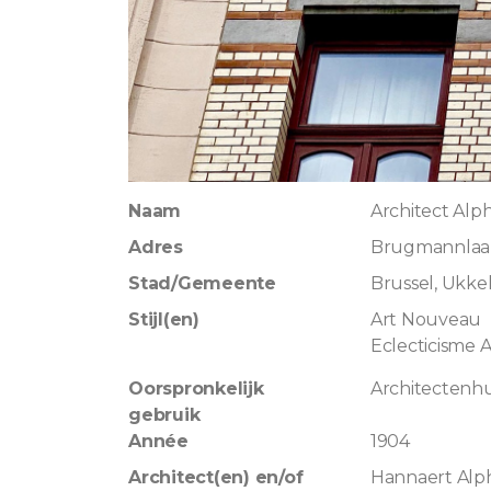
Naam
Architect Alp
Adres
Brugmannlaa
Stad/Gemeente
Brussel, Ukke
Stijl(en)
Art Nouveau
Eclecticisme 
Oorspronkelijk
Architectenhu
gebruik
Année
1904
Architect(en) en/of
Hannaert Alp