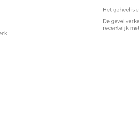
Het geheel is e
De gevel verke
recentelijk me
erk