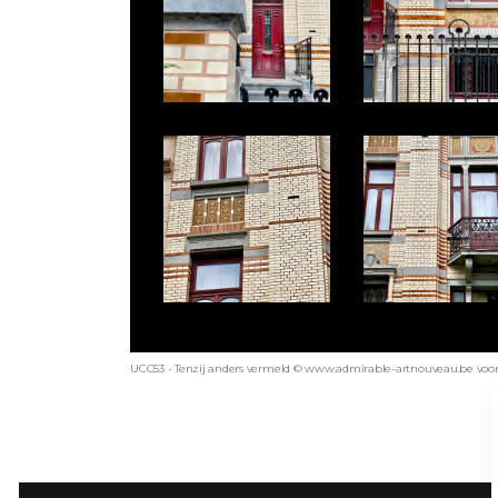
UCC53 - Tenzij anders vermeld © www.admirable-artnouveau.be voor a