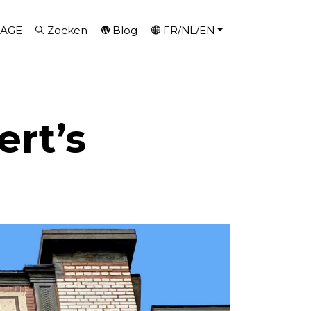
AGE
Zoeken
Blog
FR/NL/EN
rt’s