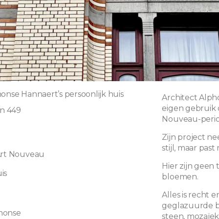
honse Hannaert’s persoonlijk huis
Architect Alph
eigen gebruik 
n 449
Nouveau-perio
l
Zijn project n
stijl, maar past
Art Nouveau
Hier zijn geen
is
bloemen.
Alles is recht
geglazuurde 
honse
steen, mozaïek