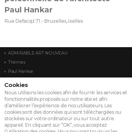
Paul Hankar
Rue Defacqz 71 - Bruxelles, Ixelles
ADMIRABLE ART NOUVEAU
Thèmes
Paul Hankar
Cookies
CONTACT
Nous utilisons les cookies afin de fournir les services et
fonctionnalités proposés sur notre site et afin
d’améliorer l’expérience de nos utilisateurs. Les
cookies sont des données qui sont téléchargées ou
© 2026
stockées sur votre ordinateur ou sur tout autre
appareil. En cliquant sur ”OK”, vous acceptez
Mentions légales
l’utilisation des cookies. Vous pourrez toujours les