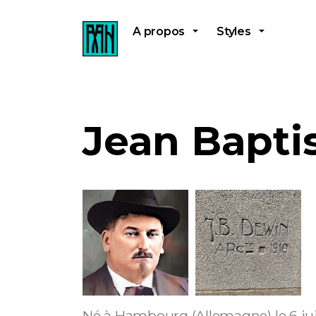
A propos
Styles
Jean Bapti
Né à Hambourg (Allemagne) le 6 juille